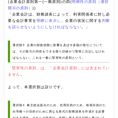
(企業会計原則第一(一般原則)の四(
明瞭性の原則（適切
開示の原則）
))
「
企業会計は、財務諸表によって、利害関係者に対し必
要な会計事実を
明瞭に表示し
、企業の状況に関する
判断
を誤らせないようにしなければならない
。
」
選択肢3. 企業の財政状態に影響を及ぼす多額の取引について
は、その取引の内容をできる限り詳細かつ堅実に注記しなけれ
ばならない。これを一般に堅実性の原則という。
「堅実性の原則」は、「企業会計原則」には含まれてい
ません
。
よって、本選択肢は誤りです。
選択肢4. 株主総会提出のため、信用目的のため、租税目的のた
め等種々の目的のために異なる形式の財務諸表を作成する必要
がある場合、それらの内容は、信頼し得る会計記録に基づいて